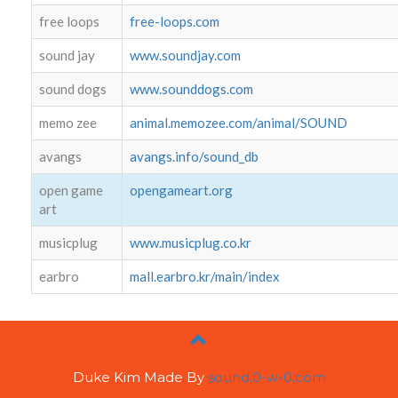
free loops
free-loops.com
sound jay
www.soundjay.com
sound dogs
www.sounddogs.com
memo zee
animal.memozee.com/animal/SOUND
avangs
avangs.info/sound_db
open game
opengameart.org
art
musicplug
www.musicplug.co.kr
earbro
mall.earbro.kr/main/index
Duke Kim Made By
sound.0-w-0.com