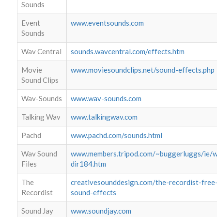
Sounds
Event
www.eventsounds.com
Sounds
Wav Central
sounds.wavcentral.com/effects.htm
Movie
www.moviesoundclips.net/sound-effects.php
Sound Clips
Wav-Sounds
www.wav-sounds.com
Talking Wav
www.talkingwav.com
Pachd
www.pachd.com/sounds.html
Wav Sound
www.members.tripod.com/~buggerluggs/ie/
Files
dir184.htm
The
creativesounddesign.com/the-recordist-free
Recordist
sound-effects
Sound Jay
www.soundjay.com