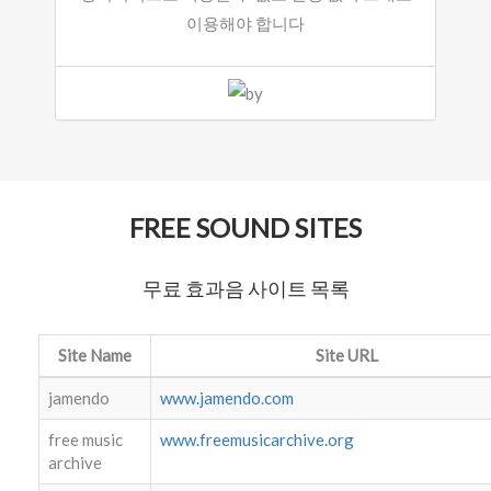
이용해야 합니다
FREE SOUND SITES
무료 효과음 사이트 목록
Site Name
Site URL
jamendo
www.jamendo.com
free music
www.freemusicarchive.org
archive