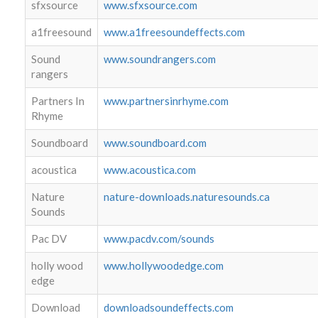
sfxsource
www.sfxsource.com
a1freesound
www.a1freesoundeffects.com
Sound
www.soundrangers.com
rangers
Partners In
www.partnersinrhyme.com
Rhyme
Soundboard
www.soundboard.com
acoustica
www.acoustica.com
Nature
nature-downloads.naturesounds.ca
Sounds
Pac DV
www.pacdv.com/sounds
holly wood
www.hollywoodedge.com
edge
Download
downloadsoundeffects.com