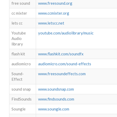
free sound
www.freesound.org
cc mixter
www.ccmixter.org
lets cc
www.letscc.net
Youtube
youtube.com/audiolibrary/music
Audio
library
flash kit
www.flashkit.com/soundfx
audiomicro
audiomicro.com/sound-effects
Sound-
www.freesoundeffects.com
Effect
sound snap
www.soundsnap.com
FindSounds
www.findsounds.com
Soungle
www.soungle.com