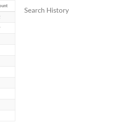
ount
Search History
2
9