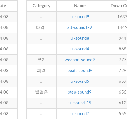
ate
Category
Name
Down C
4.08
UI
ui-sound9
163
4.08
타격 I
att-sound1-9
144
4.08
UI
ui-sound8
944
4.08
UI
ui-sound4
868
4.08
무기
weapon-sound9
777
4.08
피격
beatt-sound9
729
4.08
UI
ui-sound5
657
4.08
발걸음
step-sound9
656
4.08
UI
ui-sound-19
612
4.08
UI
ui-sound7
555