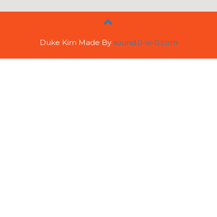
Duke Kim Made By
sound.0-w-0.com